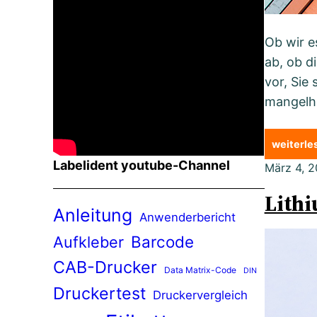
Ob wir e
ab, ob d
vor, Sie
mangelh
weiterl
Labelident youtube-Channel
März 4, 2
Lithi
Anleitung
Anwenderbericht
Barcode
Aufkleber
CAB-Drucker
Data Matrix-Code
DIN
Druckertest
Druckervergleich