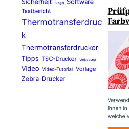
Sicherheit
Software
Siegel
Prüfp
Testbericht
Farbw
Thermotransferdruc
k
Thermotransferdrucker
Tipps
TSC-Drucker
Verklebung
Video
Vorlage
Video-Tutorial
Zebra-Drucker
Verwende
Ihnen in
welche V