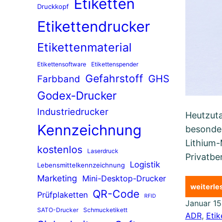
Etiketten
Druckkopf
Etikettendrucker
Etikettenmaterial
Etikettensoftware
Etikettenspender
Gefahrstoff
GHS
Farbband
Godex-Drucker
Industriedrucker
Heutzuta
Kennzeichnung
besonder
Lithium-
kostenlos
Laserdruck
Privatbe
Logistik
Lebensmittelkennzeichnung
Marketing
Mini-Desktop-Drucker
weiterl
QR-Code
Prüfplaketten
RFID
Januar 15
SATO-Drucker
Schmucketikett
ADR
, 
Etik