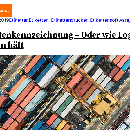
esen…
 2019
Etiketten
Etiketten
, 
Etikettendrucker
, 
Etikettensoftware
tenkennzeichnung – Oder wie Log
n hält