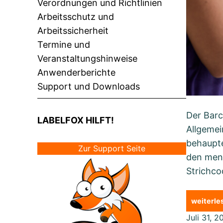
Verordnungen und Richtlinien
Arbeitsschutz und
Arbeitssicherheit
Termine und
Veranstaltungshinweise
Anwenderberichte
Support und Downloads
Der Barc
LABELFOX HILFT!
Allgemei
behaupte
Zur Support Seite
den mens
Strichco
weiterl
Juli 31, 2