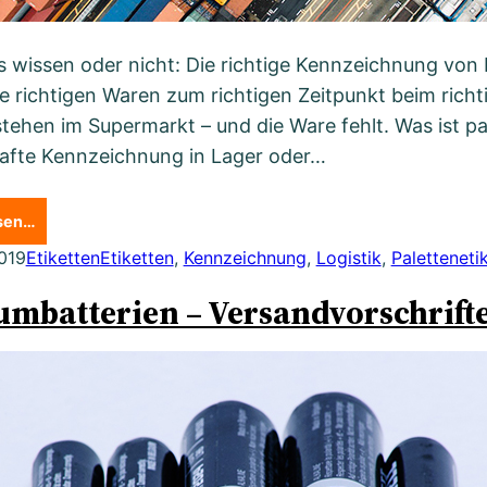
s wissen oder nicht: Die richtige Kennzeichnung von P
ie richtigen Waren zum richtigen Zeitpunkt beim ric
 stehen im Supermarkt – und die Ware fehlt. Was ist pa
afte Kennzeichnung in Lager oder…
esen…
019
Etiketten
Etiketten
, 
Kennzeichnung
, 
Logistik
, 
Paletteneti
umbatterien – Versandvorschrifte