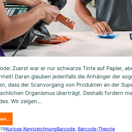
ode: Zuerst war er nur schwarze Tinte auf Papier, ab
nheit! Daran glauben jedenfalls die Anhänger der so
n, dass der Scanvorgang von Produkten an der Sup
chlichen Organismus überträgt. Deshalb fordern ma
des. Wir zeigen…
esen…
019
Kuriose Kennzeichnung
Barcode
, 
Barcode-Theorie