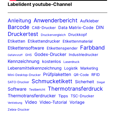
Labelident youtube-Channel
Anwenderbericht
Anleitung
Aufkleber
Barcode
DIN
Data Matrix-Code
CAB-Drucker
Druckertest
Druckkopf
Druckervergleich
Etiketten
Etikettendrucker
Etikettenmaterial
Farbband
Etikettensoftware
Etikettenspender
Godex-Drucker
Industriedrucker
GHS
Gefahrstoff
Kennzeichnung
kostenlos
Laserdruck
Lebensmittelkennzeichnung
Logistik
Marketing
Prüfplaketten
RFID
QR-Code
Mini-Desktop-Drucker
Schmucketikett
Sicherheit
SATO-Drucker
Siegel
Thermotransferdruck
Software
Testbericht
Thermotransferdrucker
Tipps
TSC-Drucker
Video
Video-Tutorial
Vorlage
Verklebung
Zebra-Drucker