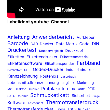
Labelident youtube-Channel
Anwenderbericht
Anleitung
Aufkleber
Barcode
DIN
Data Matrix-Code
CAB-Drucker
Druckertest
Druckkopf
Druckervergleich
Etiketten
Etikettendrucker
Etikettenmaterial
Farbband
Etikettensoftware
Etikettenspender
Godex-Drucker
Industriedrucker
GHS
Gefahrstoff
Kennzeichnung
kostenlos
Laserdruck
Lebensmittelkennzeichnung
Logistik
Marketing
Prüfplaketten
RFID
QR-Code
Mini-Desktop-Drucker
Schmucketikett
Sicherheit
SATO-Drucker
Siegel
Thermotransferdruck
Software
Testbericht
Thermotransferdrucker
Tipps
TSC-Drucker