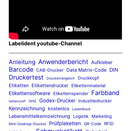
Labelident youtube-Channel
Anwenderbericht
Anleitung
Aufkleber
Barcode
DIN
Data Matrix-Code
CAB-Drucker
Druckertest
Druckkopf
Druckervergleich
Etiketten
Etikettendrucker
Etikettenmaterial
Farbband
Etikettensoftware
Etikettenspender
Godex-Drucker
Industriedrucker
GHS
Gefahrstoff
Kennzeichnung
kostenlos
Laserdruck
Lebensmittelkennzeichnung
Logistik
Marketing
Prüfplaketten
RFID
QR-Code
Mini-Desktop-Drucker
Schmucketikett