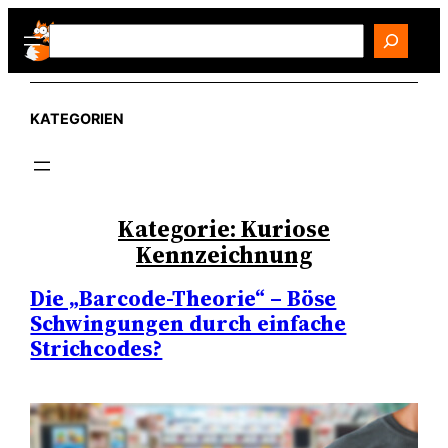
Zum
Search
Inhalt
springen
KATEGORIEN
Kategorie:
Kuriose
Kennzeichnung
Die „Barcode-Theorie“ – Böse
Schwingungen durch einfache
Strichcodes?