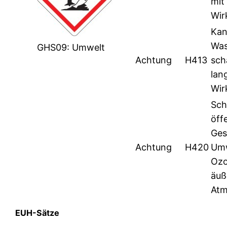
mit 
Wir
Kan
Was
GHS09: Umwelt
Achtung
H413
sch
lang
Wir
Sch
öff
Ges
Achtung
H420
Umw
Ozo
äuß
Atm
EUH-Sätze