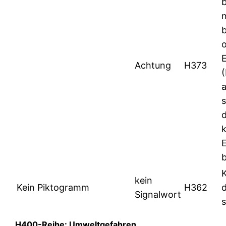
Achtung
H373
s
b
kein
Kein Piktogramm
H362
Signalwort
H400-Reihe: Umweltgefahren