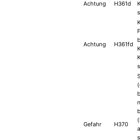
Achtung
H361d
Achtung
H361fd
(
Gefahr
H370
s