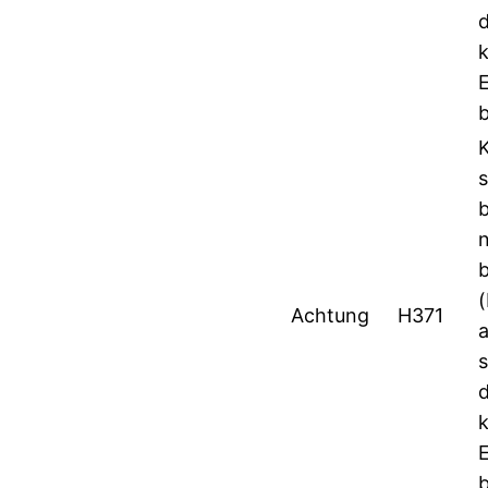
b
s
Achtung
H371
s
b