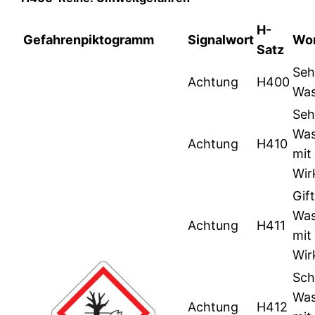
H-
Gefahrenpiktogramm
Signalwort
Wor
Satz
Sehr
Achtung
H400
Was
Sehr
Was
Achtung
H410
mit 
Wir
Gift
Was
Achtung
H411
mit 
Wir
Sch
Was
Achtung
H412