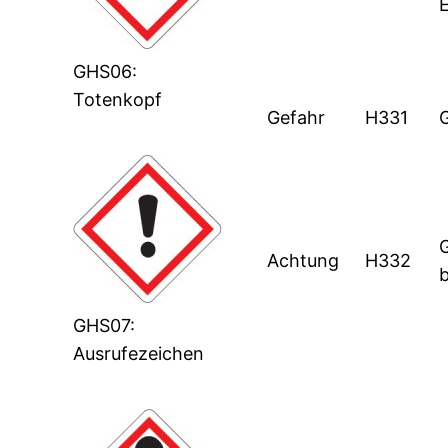
GHS06:
Totenkopf
Gefahr
H331
G
Achtung
H332
GHS07:
Ausrufezeichen