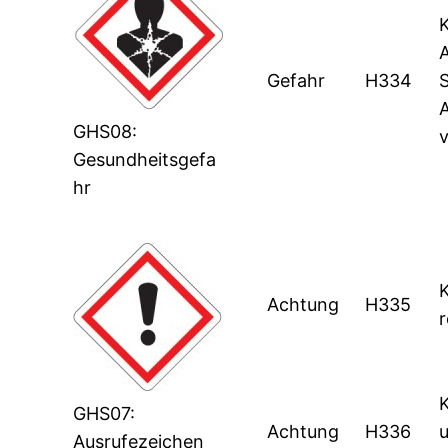
A
Gefahr
H334
GHS08:
Gesundheitsgefa
hr
Achtung
H335
r
GHS07:
Achtung
H336
Ausrufezeichen