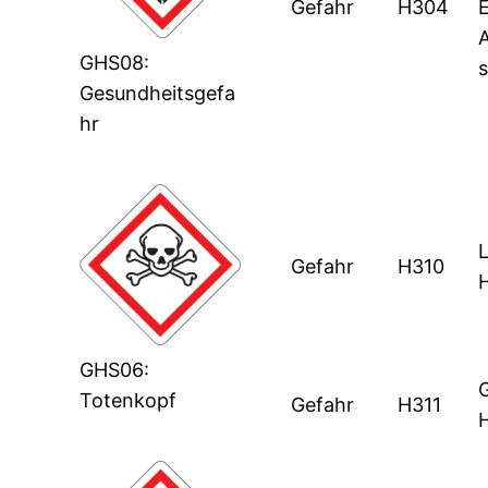
Gefahr
H304
E
GHS08:
s
Gesundheitsgefa
hr
Gefahr
H310
GHS06:
G
Totenkopf
Gefahr
H311