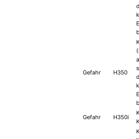
b
s
Gefahr
H350
b
Gefahr
H350i