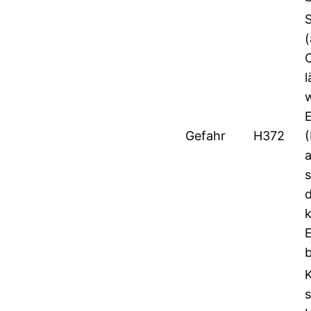
(
Gefahr
H372
s
b
s