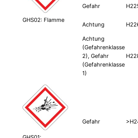
Gefahr
H22
GHS02: Flamme
Achtung
H22
Achtung
(Gefahrenklasse
2), Gefahr
H22
(Gefahrenklasse
1)
Gefahr
>H2
GHS01: