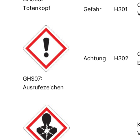
G
Totenkopf
Gefahr
H301
Achtung
H302
GHS07:
Ausrufezeichen