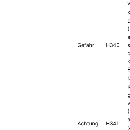
Gefahr
H340
s
b
Achtung
H341
s