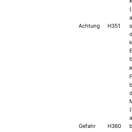
Achtung
H351
s
b
Gefahr
H360