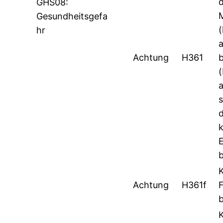
GHS08:
Gesundheitsgefa
hr
Achtung
H361
s
d
b
Achtung
H361f