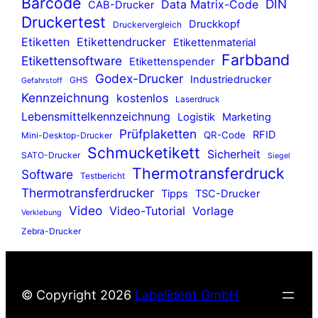
Barcode
DIN
Data Matrix-Code
CAB-Drucker
Druckertest
Druckkopf
Druckervergleich
Etiketten
Etikettendrucker
Etikettenmaterial
Farbband
Etikettensoftware
Etikettenspender
Godex-Drucker
Industriedrucker
GHS
Gefahrstoff
Kennzeichnung
kostenlos
Laserdruck
Lebensmittelkennzeichnung
Logistik
Marketing
Prüfplaketten
RFID
QR-Code
Mini-Desktop-Drucker
Schmucketikett
Sicherheit
SATO-Drucker
Siegel
Thermotransferdruck
Software
Testbericht
Thermotransferdrucker
Tipps
TSC-Drucker
Video
Video-Tutorial
Vorlage
Verklebung
Zebra-Drucker
© Copyright
2026
Labelident GmbH