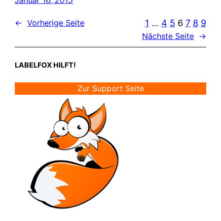
1
…
4
5
6
7
8
9
←
Vorherige Seite
Nächste Seite
→
LABELFOX HILFT!
Zur Support Seite