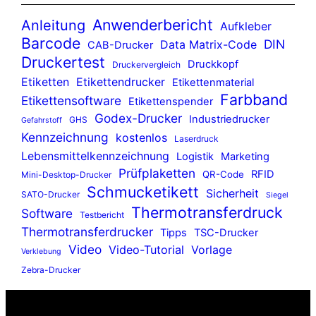
Anwenderbericht
Anleitung
Aufkleber
Barcode
DIN
Data Matrix-Code
CAB-Drucker
Druckertest
Druckkopf
Druckervergleich
Etiketten
Etikettendrucker
Etikettenmaterial
Farbband
Etikettensoftware
Etikettenspender
Godex-Drucker
Industriedrucker
GHS
Gefahrstoff
Kennzeichnung
kostenlos
Laserdruck
Lebensmittelkennzeichnung
Logistik
Marketing
Prüfplaketten
RFID
QR-Code
Mini-Desktop-Drucker
Schmucketikett
Sicherheit
SATO-Drucker
Siegel
Thermotransferdruck
Software
Testbericht
Thermotransferdrucker
Tipps
TSC-Drucker
Video
Video-Tutorial
Vorlage
Verklebung
Zebra-Drucker