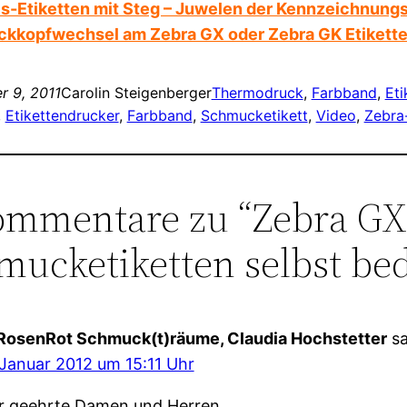
is-Etiketten mit Steg – Juwelen der Kennzeichnung
ckkopfwechsel am Zebra GX oder Zebra GK Etikett
r 9, 2011
Carolin Steigenberger
Thermodruck
, 
Farbband
, 
Eti
, 
Etikettendrucker
, 
Farbband
, 
Schmucketikett
, 
Video
, 
Zebra
ommentare zu “Zebra GX
mucketiketten selbst be
 RosenRot Schmuck(t)räume, Claudia Hochstetter
sa
 Januar 2012 um 15:11 Uhr
r geehrte Damen und Herren,