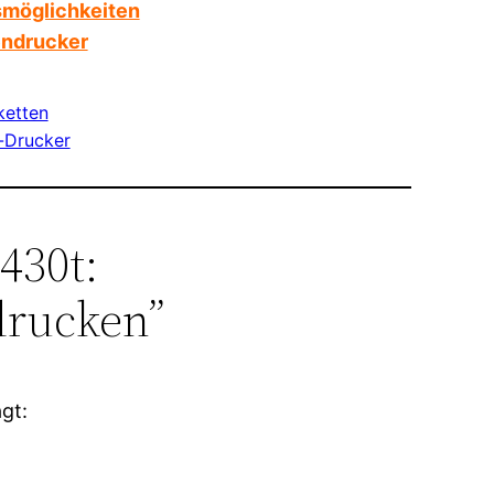
smöglichkeiten
endrucker
ketten
-Drucker
430t:
drucken”
gt: