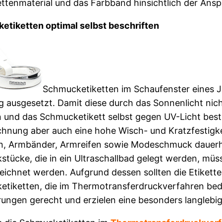
ettenmaterial und das Farbband hinsichtlich der An
tiketten optimal selbst beschriften
Schmucketiketten im Schaufenster eines J
g ausgesetzt. Damit diese durch das Sonnenlicht nic
n und das Schmucketikett selbst gegen UV-Licht bestä
hnung aber auch eine hohe Wisch- und Kratzfestigkei
n, Armbänder, Armreifen sowie Modeschmuck dauerh
tücke, die in ein Ultraschallbad gelegt werden, mü
ichnet werden. Aufgrund dessen sollten die Etikette
tiketten, die im Thermotransferdruckverfahren be
ungen gerecht und erzielen eine besonders langlebi