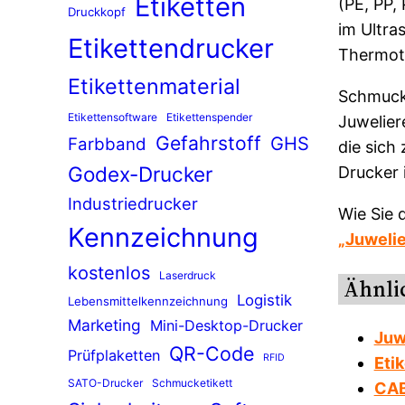
Etiketten
(PE, PP,
Druckkopf
im Ultra
Etikettendrucker
Thermotr
Etikettenmaterial
Schmuckh
Etikettensoftware
Etikettenspender
Juwelier
Gefahrstoff
GHS
Farbband
die sich
Godex-Drucker
Drucker 
Industriedrucker
Wie Sie 
Kennzeichnung
„Juwelie
kostenlos
Laserdruck
Ähnlic
Logistik
Lebensmittelkennzeichnung
Marketing
Mini-Desktop-Drucker
Juw
QR-Code
Prüfplaketten
RFID
Eti
SATO-Drucker
Schmucketikett
CAB