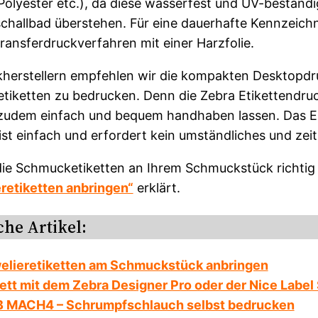
 Polyester etc.), da diese wasserfest und UV-beständ
schallbad überstehen. Für eine dauerhafte Kennzeichn
ansferdruckverfahren mit einer Harzfolie.
erstellern empfehlen wir die kompakten Desktopdr
etiketten zu bedrucken. Denn die Zebra Etikettendruc
 zudem einfach und bequem handhaben lassen. Das Ei
ist einfach und erfordert kein umständliches und zei
die Schmucketiketten an Ihrem Schmuckstück richtig 
retiketten anbringen“
erklärt.
he Artikel:
elieretiketten am Schmuckstück anbringen
kett mit dem Zebra Designer Pro oder der Nice Label
 MACH4 – Schrumpfschlauch selbst bedrucken