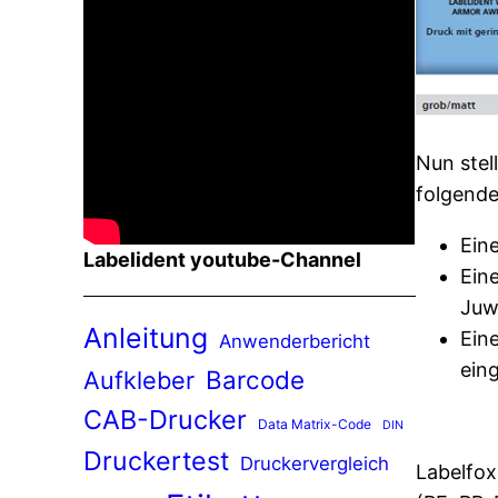
Nun stel
folgende
Ein
Labelident youtube-Channel
Eine
Juwe
Anleitung
Eine
Anwenderbericht
eing
Barcode
Aufkleber
CAB-Drucker
Data Matrix-Code
DIN
Druckertest
Druckervergleich
Labelfox