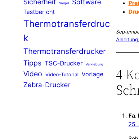
Sicherheit
Software
Pre
Siegel
Testbericht
Dru
Thermotransferdruc
Septembe
k
Anleitung
Thermotransferdrucker
Tipps
TSC-Drucker
Verklebung
4 K
Video
Vorlage
Video-Tutorial
Sch
Zebra-Drucker
Fa.
25.
Seh