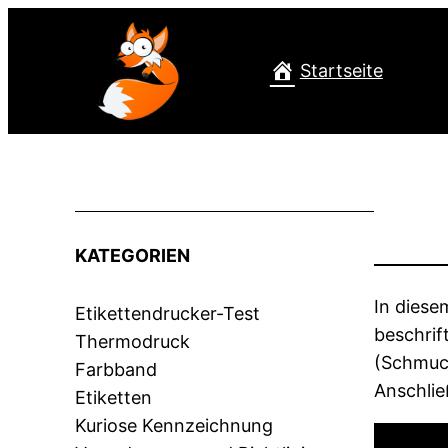
Zum
Inhalt
Startseite
springen
KATEGORIEN
In diese
Etikettendrucker-Test
beschrif
Thermodruck
(Schmuck
Farbband
Anschlie
Etiketten
Kuriose Kennzeichnung