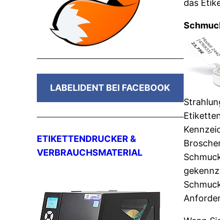
das Etik
Schmucke
LABELIDENT BEI FACEBOOK
Strahlun
Etikette
Kennzeic
ETIKETTENDRUCKER &
Brosche
VERBRAUCHSMATERIAL
Schmucks
gekennze
Schmucke
Anforder