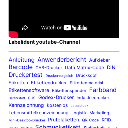
Labelident youtube-Channel
Anwenderbericht
Anleitung
Aufkleber
Barcode
DIN
Data Matrix-Code
CAB-Drucker
Druckertest
Druckkopf
Druckervergleich
Etiketten
Etikettendrucker
Etikettenmaterial
Farbband
Etikettensoftware
Etikettenspender
Godex-Drucker
Industriedrucker
GHS
Gefahrstoff
Kennzeichnung
kostenlos
Laserdruck
Lebensmittelkennzeichnung
Logistik
Marketing
Prüfplaketten
RFID
QR-Code
Mini-Desktop-Drucker
Schmucketikett
Sicherheit