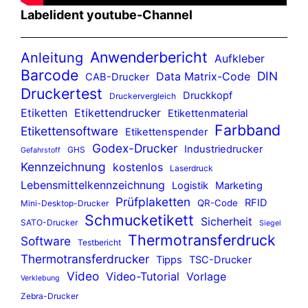
Labelident youtube-Channel
Anwenderbericht
Anleitung
Aufkleber
Barcode
DIN
Data Matrix-Code
CAB-Drucker
Druckertest
Druckkopf
Druckervergleich
Etiketten
Etikettendrucker
Etikettenmaterial
Farbband
Etikettensoftware
Etikettenspender
Godex-Drucker
Industriedrucker
GHS
Gefahrstoff
Kennzeichnung
kostenlos
Laserdruck
Lebensmittelkennzeichnung
Logistik
Marketing
Prüfplaketten
RFID
QR-Code
Mini-Desktop-Drucker
Schmucketikett
Sicherheit
SATO-Drucker
Siegel
Thermotransferdruck
Software
Testbericht
Thermotransferdrucker
Tipps
TSC-Drucker
Video
Video-Tutorial
Vorlage
Verklebung
Zebra-Drucker