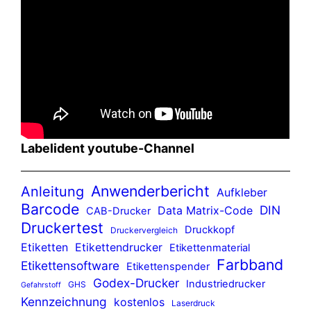
Labelident youtube-Channel
Anwenderbericht
Anleitung
Aufkleber
Barcode
DIN
Data Matrix-Code
CAB-Drucker
Druckertest
Druckkopf
Druckervergleich
Etiketten
Etikettendrucker
Etikettenmaterial
Farbband
Etikettensoftware
Etikettenspender
Godex-Drucker
Industriedrucker
GHS
Gefahrstoff
Kennzeichnung
kostenlos
Laserdruck