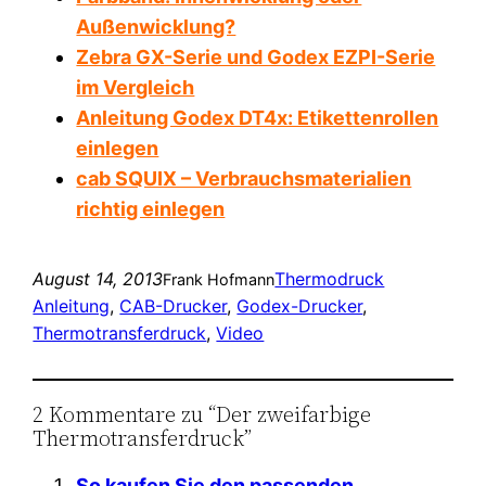
Außenwicklung?
Zebra GX-Serie und Godex EZPI-Serie
im Vergleich
Anleitung Godex DT4x: Etikettenrollen
einlegen
cab SQUIX – Verbrauchsmaterialien
richtig einlegen
August 14, 2013
Thermodruck
Frank Hofmann
Anleitung
, 
CAB-Drucker
, 
Godex-Drucker
, 
Thermotransferdruck
, 
Video
2 Kommentare zu “Der zweifarbige
Thermotransferdruck”
So kaufen Sie den passenden