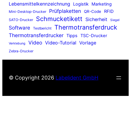
Lebensmittelkennzeichnung
Logistik
Marketing
Prüfplaketten
RFID
QR-Code
Mini-Desktop-Drucker
Schmucketikett
Sicherheit
SATO-Drucker
Siegel
Thermotransferdruck
Software
Testbericht
Thermotransferdrucker
Tipps
TSC-Drucker
Video
Video-Tutorial
Vorlage
Verklebung
Zebra-Drucker
© Copyright
2026
Labelident GmbH