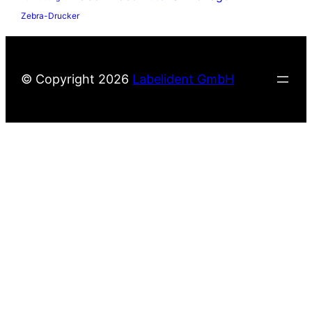
Zebra-Drucker
© Copyright
2026
Labelident GmbH