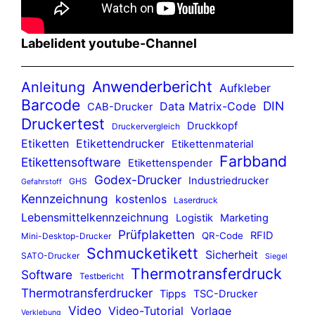
Labelident youtube-Channel
Anwenderbericht
Anleitung
Aufkleber
Barcode
DIN
Data Matrix-Code
CAB-Drucker
Druckertest
Druckkopf
Druckervergleich
Etiketten
Etikettendrucker
Etikettenmaterial
Farbband
Etikettensoftware
Etikettenspender
Godex-Drucker
Industriedrucker
GHS
Gefahrstoff
Kennzeichnung
kostenlos
Laserdruck
Lebensmittelkennzeichnung
Logistik
Marketing
Prüfplaketten
RFID
QR-Code
Mini-Desktop-Drucker
Schmucketikett
Sicherheit
SATO-Drucker
Siegel
Thermotransferdruck
Software
Testbericht
Thermotransferdrucker
Tipps
TSC-Drucker
Video
Video-Tutorial
Vorlage
Verklebung