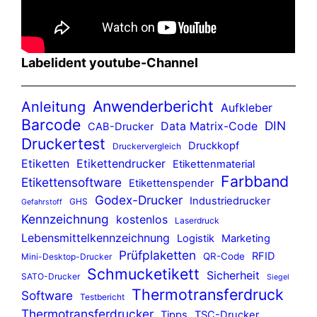
Labelident youtube-Channel
Anwenderbericht
Anleitung
Aufkleber
Barcode
DIN
Data Matrix-Code
CAB-Drucker
Druckertest
Druckkopf
Druckervergleich
Etiketten
Etikettendrucker
Etikettenmaterial
Farbband
Etikettensoftware
Etikettenspender
Godex-Drucker
Industriedrucker
GHS
Gefahrstoff
Kennzeichnung
kostenlos
Laserdruck
Lebensmittelkennzeichnung
Logistik
Marketing
Prüfplaketten
RFID
QR-Code
Mini-Desktop-Drucker
Schmucketikett
Sicherheit
SATO-Drucker
Siegel
Thermotransferdruck
Software
Testbericht
Thermotransferdrucker
Tipps
TSC-Drucker