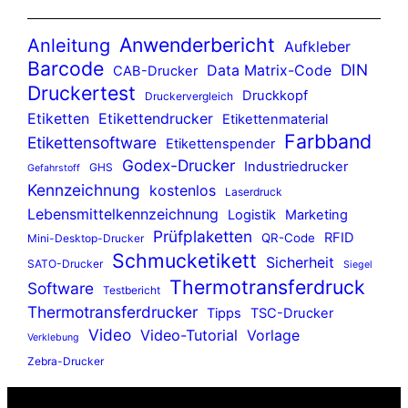
Anwenderbericht
Anleitung
Aufkleber
Barcode
DIN
Data Matrix-Code
CAB-Drucker
Druckertest
Druckkopf
Druckervergleich
Etiketten
Etikettendrucker
Etikettenmaterial
Farbband
Etikettensoftware
Etikettenspender
Godex-Drucker
Industriedrucker
GHS
Gefahrstoff
Kennzeichnung
kostenlos
Laserdruck
Lebensmittelkennzeichnung
Logistik
Marketing
Prüfplaketten
RFID
QR-Code
Mini-Desktop-Drucker
Schmucketikett
Sicherheit
SATO-Drucker
Siegel
Thermotransferdruck
Software
Testbericht
Thermotransferdrucker
Tipps
TSC-Drucker
Video
Video-Tutorial
Vorlage
Verklebung
Zebra-Drucker