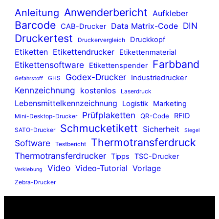
Anwenderbericht
Anleitung
Aufkleber
Barcode
DIN
Data Matrix-Code
CAB-Drucker
Druckertest
Druckkopf
Druckervergleich
Etiketten
Etikettendrucker
Etikettenmaterial
Farbband
Etikettensoftware
Etikettenspender
Godex-Drucker
Industriedrucker
GHS
Gefahrstoff
Kennzeichnung
kostenlos
Laserdruck
Lebensmittelkennzeichnung
Logistik
Marketing
Prüfplaketten
RFID
QR-Code
Mini-Desktop-Drucker
Schmucketikett
Sicherheit
SATO-Drucker
Siegel
Thermotransferdruck
Software
Testbericht
Thermotransferdrucker
Tipps
TSC-Drucker
Video
Video-Tutorial
Vorlage
Verklebung
Zebra-Drucker