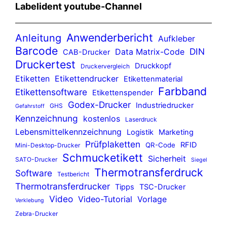
Labelident youtube-Channel
Anwenderbericht
Anleitung
Aufkleber
Barcode
DIN
Data Matrix-Code
CAB-Drucker
Druckertest
Druckkopf
Druckervergleich
Etiketten
Etikettendrucker
Etikettenmaterial
Farbband
Etikettensoftware
Etikettenspender
Godex-Drucker
Industriedrucker
GHS
Gefahrstoff
Kennzeichnung
kostenlos
Laserdruck
Lebensmittelkennzeichnung
Logistik
Marketing
Prüfplaketten
RFID
QR-Code
Mini-Desktop-Drucker
Schmucketikett
Sicherheit
SATO-Drucker
Siegel
Thermotransferdruck
Software
Testbericht
Thermotransferdrucker
Tipps
TSC-Drucker
Video
Video-Tutorial
Vorlage
Verklebung
Zebra-Drucker