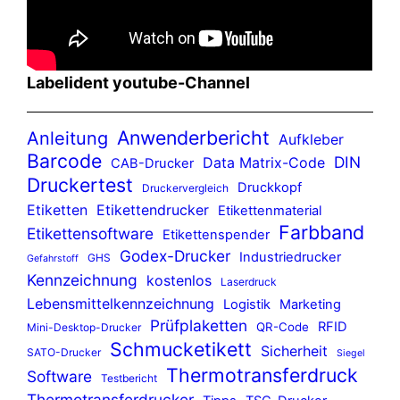
Labelident youtube-Channel
Anwenderbericht
Anleitung
Aufkleber
Barcode
DIN
Data Matrix-Code
CAB-Drucker
Druckertest
Druckkopf
Druckervergleich
Etiketten
Etikettendrucker
Etikettenmaterial
Farbband
Etikettensoftware
Etikettenspender
Godex-Drucker
Industriedrucker
GHS
Gefahrstoff
Kennzeichnung
kostenlos
Laserdruck
Lebensmittelkennzeichnung
Logistik
Marketing
Prüfplaketten
RFID
QR-Code
Mini-Desktop-Drucker
Schmucketikett
Sicherheit
SATO-Drucker
Siegel
Thermotransferdruck
Software
Testbericht
Thermotransferdrucker